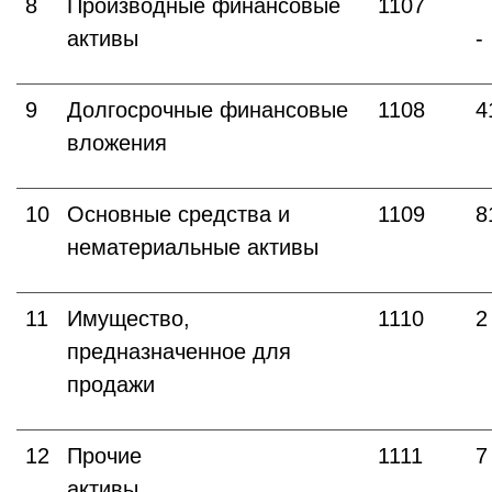
8
Производные финансовые
1107
активы
-
9
Долгосрочные финансовые
1108
4
вложения
10
Основные средства и
1109
8
нематериальные активы
11
Имущество,
1110
2
предназначенное для
продажи
12
Прочие
1111
7
активы