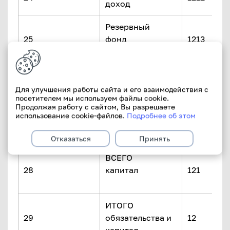
доход
Резервный
25
фонд
1213
Фонд
26
переоценки
1214
Для улучшения работы сайта и его взаимодействия с
посетителем мы используем файлы cookie.
статей баланса
Продолжая работу с сайтом, Вы разрешаете
использование cookie-файлов.
Подробнее об этом
Накопленная
27
1215
прибыль
Отказаться
Принять
ВСЕГО
28
капитал
121
ИТОГО
29
обязательства и
12