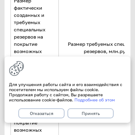
Размер
фактически
созданных и
требуемых
специальных
резервов на
покрытие
Размер требуемых специал
возможных
резервов, млн.руб.
убытков по
активам и
операциям, не
отраженным на
Для улучшения работы сайта и его взаимодействия с
балансе, на 1-е
посетителем мы используем файлы cookie.
число месяца
Продолжая работу с сайтом, Вы разрешаете
использование cookie-файлов.
Подробнее об этом
специальный
Отказаться
Принять
резерв на
покрытие
возможных