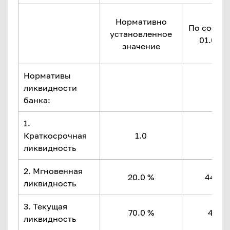
Нормативно
По состо
установленное
01.02.2
значение
Нормативы
ликвидности
банка:
1.
Краткосрочная
1.0
4.0
ликвидность
2. Мгновенная
20.0 %
4434.
ликвидность
3. Текущая
70.0 %
453.3
ликвидность