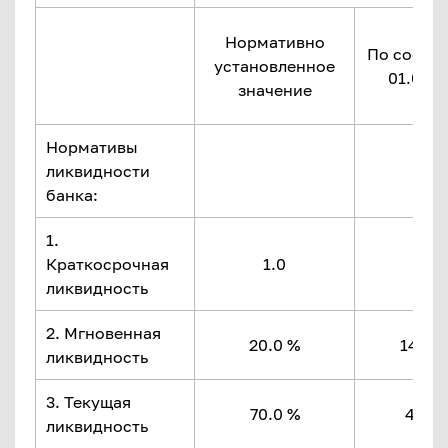
Нормативно
По состо
установленное
01.02.2
значение
Нормативы
ликвидности
банка:
1.
Краткосрочная
1.0
13.
ликвидность
2. Мгновенная
20.0 %
1400.
ликвидность
3. Текущая
70.0 %
430.5
ликвидность