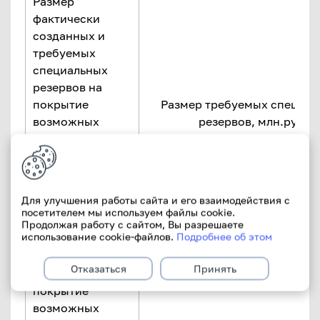
Размер
фактически
созданных и
требуемых
специальных
резервов на
покрытие
Размер требуемых специал
возможных
резервов, млн.руб.
убытков по
активам и
операциям, не
отраженным на
Для улучшения работы сайта и его взаимодействия с
балансе, на 1-е
посетителем мы используем файлы cookie.
число месяца
Продолжая работу с сайтом, Вы разрешаете
использование cookie-файлов.
Подробнее об этом
специальный
Отказаться
Принять
резерв на
покрытие
возможных