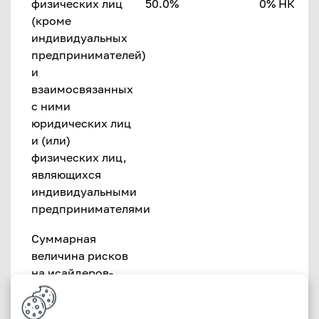
физических лиц
50.0%
0% НК
(кроме
индивидуальных
предпринимателей)
и
взаимосвязанных
с ними
юридических лиц
и (или)
физических лиц,
являющихся
индивидуальными
предпринимателями
Суммарная
величина рисков
на исайдеров-
физических лиц
(кроме