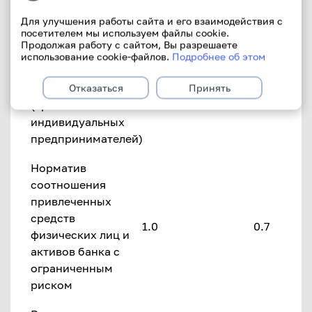
индивидуальных
Для улучшения работы сайта и его взаимодействия с
предпринимателей)
5.0%
0.19% НК
посетителем мы используем файлы cookie.
и
Продолжая работу с сайтом, Вы разрешаете
взаимосвязанных
использование cookie-файлов.
Подробнее об этом
с ними
физических лиц
Отказаться
Принять
(кроме
индивидуальных
предпринимателей)
Норматив
соотношения
привлеченных
средств
1.0
0.7
физических лиц и
активов банка с
ограниченным
риском