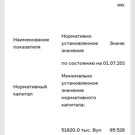
июля 20
Нормативно
Наименование
установленное
Значение 
показателя
значение
по состоянию на 01.07.2017 г.
Минимально
установленное
Нормативный
значение
капитал
нормативного
капитала:
51820.0 тыс. Byn
95 528.6 т