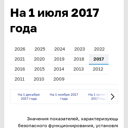
На 1 июля 2017
года
2026
2025
2024
2023
2022
2021
2020
2019
2018
2017
2016
2015
2014
2013
2012
2011
2010
2009
На 1 декабря
На 1 ноября 2017
На 1 октября
На 
2017 года
года
2017 года
2
Значения показателей, характеризующих 
безопасного функционирования, установленны