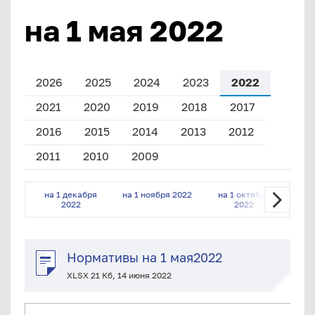
на 1 мая 2022
2026
2025
2024
2023
2022
2021
2020
2019
2018
2017
2016
2015
2014
2013
2012
2011
2010
2009
на 1 декабря
на 1 ноября 2022
на 1 октября
на 
2022
2022
Нормативы на 1 мая2022
XLSX 21 Кб, 14 июня 2022