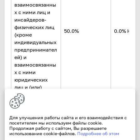
взаимосвязанны
х с ними лиц и
инсайдеров-
физических лиц
50.0%
0.0% НК
(кроме
индивидуальных
предпринимател
ей) и
взаимосвязанны
х с ними
юридических
лиц и (или)
физических лиц,
являющихся
индивидуальным
и
Для улучшения работы сайта и его взаимодействия с
посетителем мы используем файлы cookie.
предпринимател
Продолжая работу с сайтом, Вы разрешаете
ями
использование cookie-файлов.
Подробнее об этом