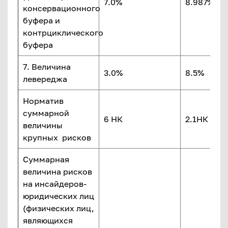
7.0%
8.987%
консервационного
буфера и
контрциклического
буфера
7. Величина
3.0%
8.5%
левереджа
Норматив
суммарной
6 НК
2.1НК
величины
крупных рисков
Суммарная
величина рисков
на инсайдеров-
юридических лиц
(физических лиц,
являющихся