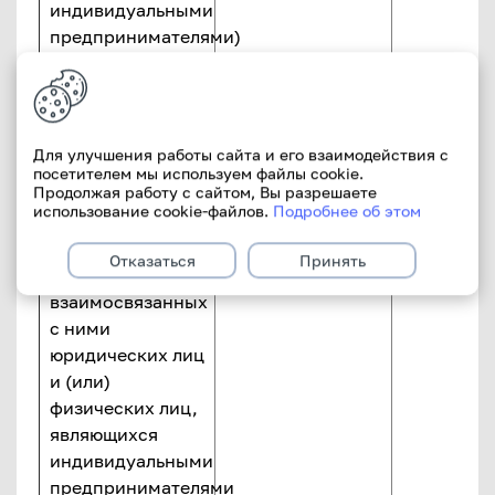
индивидуальными
предпринимателями)
и
взаимосвязанных
с ними лиц и
инсайдеров-
Для улучшения работы сайта и его взаимодействия с
физических лиц
50.0%
0.0% НК
посетителем мы используем файлы cookie.
Продолжая работу с сайтом, Вы разрешаете
(кроме
использование cookie-файлов.
Подробнее об этом
индивидуальных
предпринимателей)
Отказаться
Принять
и
взаимосвязанных
с ними
юридических лиц
и (или)
физических лиц,
являющихся
индивидуальными
предпринимателями