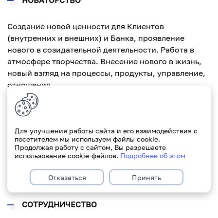
Создание новой ценности для Клиентов
(внутренних и внешних) и Банка, проявление
нового в созидательной деятельности. Работа в
атмосфере творчества. Внесение нового в жизнь,
новый взгляд на процессы, продукты, управление,
отношения.
РАЗВИТИЕ
Для улучшения работы сайта и его взаимодействия с
Стремление совершенствоваться, изучать новое.
посетителем мы используем файлы cookie.
Это инновационные решения и проактивная
Продолжая работу с сайтом, Вы разрешаете
использование cookie-файлов.
Подробнее об этом
деятельность каждый день. Важное в нашей
культуре – постоянное развитие и помощь
Отказаться
Принять
клиентам.
СОТРУДНИЧЕСТВО