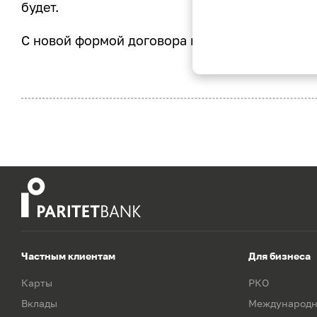
будет.
С новой формой договора можно ознакомить
Частным клиентам
Для бизнеса
Карты
РКО
Вклады
Международн