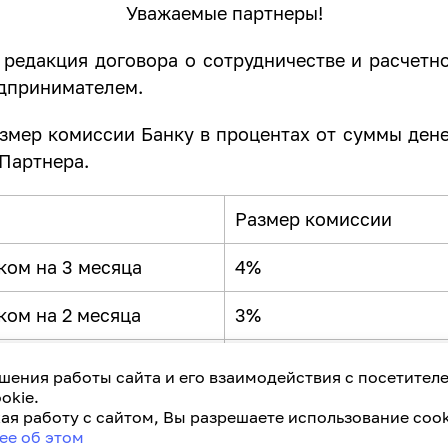
Уважаемые партнеры!
я редакция договора о сотрудничестве и расче
дпринимателем.
змер комиссии Банку в процентах от суммы ден
 Партнера.
Размер комиссии
ком на 3 месяца
4%
ком на 2 месяца
3%
ком на 1 месяц
2%
шения работы сайта и его взаимодействия с посетител
okie.
я работу с сайтом, Вы разрешаете использование cook
ита (рассрочки) сроком свыше 3 (трех) месяцев 
ее об этом