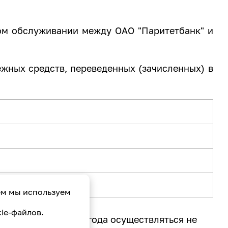
тном обслуживании между ОАО "Паритетбанк" и
ежных средств, переведенных (зачисленных) в
ем мы используем
ie-файлов.
с 01 февраля 2020 года осуществляться не