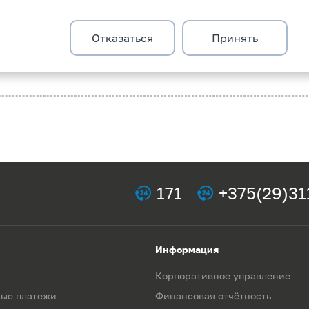
Отказаться
Принять
ся
по ссылке
.
171
+375(29)31
Информация
Корпоративное управление
ые платежи
Финансовая отчётность