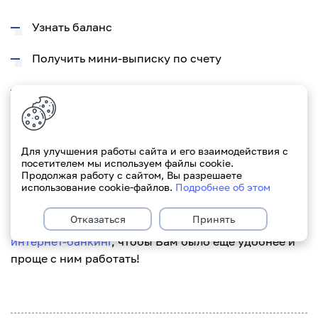
Узнать баланс
Получить мини-выписку по счету
Подключить/отключить 3D-secure
Заблокировать/разблокировать корпоративную
карточку
Для улучшения работы сайта и его взаимодействия с
посетителем мы используем файлы cookie.
Узнать статус корпоративной карты (активна/
Продолжая работу с сайтом, Вы разрешаете
заблокирована)
использование cookie-файлов.
Подробнее об этом
Отказаться
Принять
Мы продолжаем улучшать и совершенствовать
интернет-банкинг
, чтобы Вам было еще удобнее и
проще с ним работать!