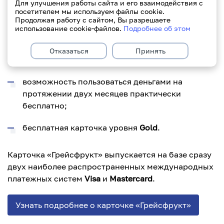
Для улучшения работы сайта и его взаимодействия с
совершать платежи в интернете.
посетителем мы используем файлы cookie.
Продолжая работу с сайтом, Вы разрешаете
использование cookie-файлов.
Подробнее об этом
При оформлении карточки «Грейсфрукт» в
Отказаться
Принять
Paritetbank у Вас появляется:
возможность пользоваться деньгами на
протяжении двух месяцев практически
бесплатно;
бесплатная карточка уровня
Gold
.
Карточка «Грейсфрукт» выпускается на базе сразу
двух наиболее распространенных международных
платежных систем
Visa
и
Mastercard
.
Узнать подробнее о карточке «Грейсфрукт»