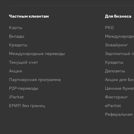
Частным клиентам
Для бизнеса
Карты
РКО
Вклады
Международн
Кредиты
Эквайринг
Международные переводы
Зарплатный п
Текущий счет
Кредиты
Акции
Депозиты
Партнерская программа
Акции для Би
P2P-переводы
Ценные бума
iParitet
Факторинг
ЕРИП без границ
eParitet
Реферальная