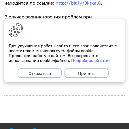
находится по ссылке:
http://bit.ly/3ktkal0
.
В случае возникновения проблем при
использовании браузера Mozilla Firefox
воспользуйтесь данной инструкцией по ссылке:
http://bit.ly/3uulJUp
.
Для улучшения работы сайта и его взаимодействия с
посетителем мы используем файлы cookie.
В случае возникновения вопросов обращайтесь,
Продолжая работу с сайтом, Вы разрешаете
пожалуйста, в техническую поддержку eParitet:
использование cookie-файлов.
Подробнее об этом
+375 17 389-07-60 (Пн - Пт 8:30-17:30)
Отказаться
Принять
С уважением, Paritetbank.