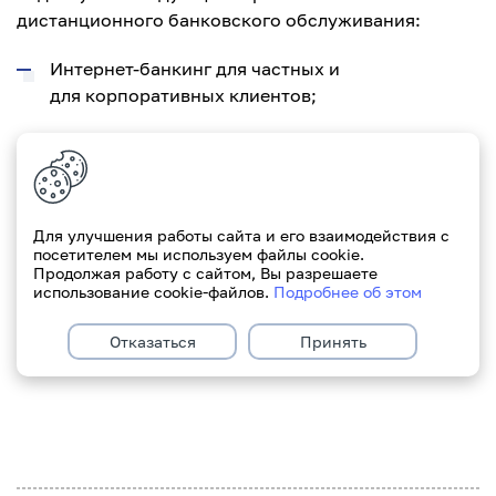
дистанционного банковского обслуживания:
Интернет-банкинг для частных и
для корпоративных клиентов;
Мобильный-банк для частных и
для корпоративных клиентов;
Клиент-банк для корпоративных клиентов.
Для улучшения работы сайта и его взаимодействия с
посетителем мы используем файлы cookie.
Продолжая работу с сайтом, Вы разрешаете
Приносим свои извинения за возможные
использование cookie-файлов.
Подробнее об этом
неудобства!
Отказаться
Принять
С уважением, Paritetbank.