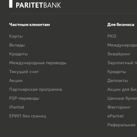
Частным клиентам
Для бизнеса
Карты
РКО
Вклады
Международн
Кредиты
Эквайринг
Международные переводы
Зарплатный п
Текущий счет
Кредиты
Акции
Депозиты
Партнерская программа
Акции для Би
P2P-переводы
Ценные бума
iParitet
Факторинг
ЕРИП без границ
eParitet
Реферальная