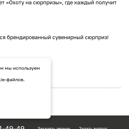
т «Охоту на сюрпризы», где каждый получит
ся брендированный сувенирный сюрприз!
ем мы используем
ie-файлов.
1-49-49
Заказать звонок
Задать вопрос