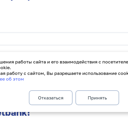
латежную карту, на которо
шения работы сайта и его взаимодействия с посетител
okie.
я работу с сайтом, Вы разрешаете использование cook
ее об этом
Отказаться
Принять
etbank!