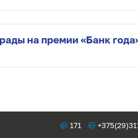
грады на премии
«
Банк года
171
+375(29)31