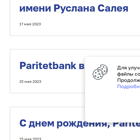
имени Руслана Салея
17 мая 2023
Paritetbank выпустил п
Для улуч
файлы co
Продолжа
15 мая 2023
Подробн
С днем рождения, Parit
15 мая 2023