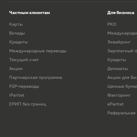
Частным клиентам
Для бизнеса
Карты
РКО
Вклады
Международн
Кредиты
Эквайринг
Международные переводы
Зарплатный п
Текущий счет
Кредиты
Акции
Депозиты
Партнерская программа
Акции для Би
P2P-переводы
Ценные бума
iParitet
Факторинг
ЕРИП без границ
eParitet
Реферальная