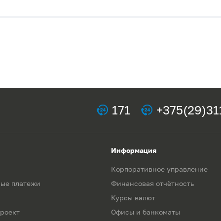
171
+375(29)31
Информация
Корпоративное управление
ые платежи
Финансовая отчётность
Курсы валют
роект
Офисы и банкоматы