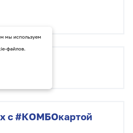
ем мы используем
ie-файлов.
жах с #КОМБОкартой