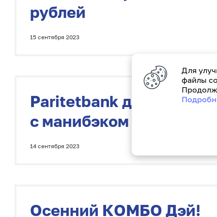
рублей
15 сентября 2023
Для улуч
файлы co
Продолжа
Paritetbank дарит бес
Подробн
с манибэком
14 сентября 2023
Осенний КОМБО Дэй!