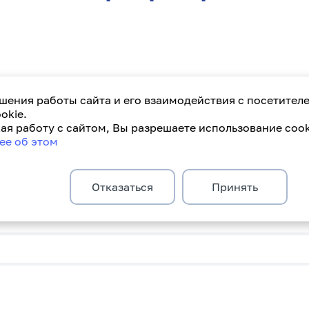
шения работы сайта и его взаимодействия с посетител
okie.
я работу с сайтом, Вы разрешаете использование cook
платное годовое обслужив
ее об этом
Отказаться
Принять