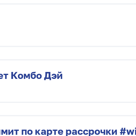
ет Комбо Дэй
имит по карте рассрочки #w