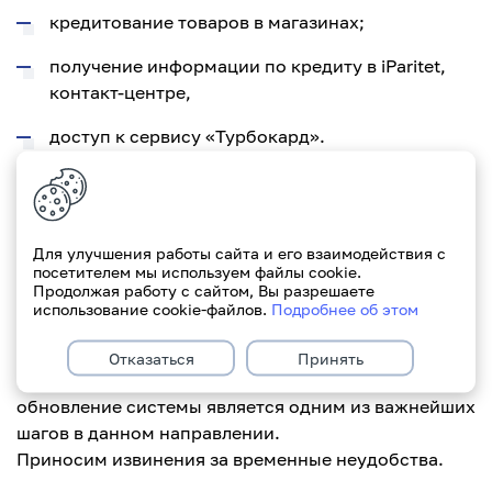
кредитование товаров в магазинах;
получение информации по кредиту в iParitet,
контакт-центре,
доступ к сервису «Турбокард».
Также в период с 23:00 28.08.2024 по 8:30
02.09.2024 возможна неработоспособность
продолжительностью до двух часов в iParitet,
Для улучшения работы сайта и его взаимодействия с
посетителем мы используем файлы cookie.
связанная с обновлением информационных
Продолжая работу с сайтом, Вы разрешаете
систем.
использование cookie-файлов.
Подробнее об этом
Мы постоянно работаем над улучшением
Отказаться
Принять
процессов для клиентов банка и данное
обновление системы является одним из важнейших
шагов в данном направлении.
Приносим извинения за временные неудобства.