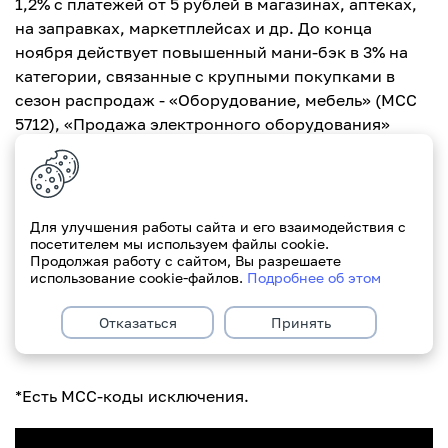
1,2% с платежей от 5 рублей в магазинах, аптеках,
на заправках, маркетплейсах и др. До конца
ноября действует повышенный мани-бэк в 3% на
категории, связанные с крупными покупками в
сезон распродаж - «Оборудование, мебель» (МСС
5712), «Продажа электронного оборудования»
(МСС 5732), «Бытовое оборудование» (МСС 5722).
Так, можно не только сэкономить на покупках в
сезон распродаж, но и заработать мани-бэк.
Для улучшения работы сайта и его взаимодействия с
Зарабатывайте больше на своих покупках с
посетителем мы используем файлы cookie.
Продолжая работу с сайтом, Вы разрешаете
КОМБОкартой от Paritetbank!
использование cookie-файлов.
Подробнее об этом
Подробные
условия акции
.
Отказаться
Принять
*Есть МСС-коды исключения.