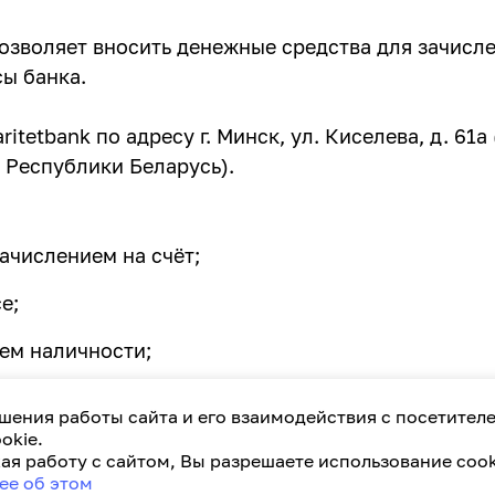
озволяет вносить денежные средства для зачисле
сы банка.
tetbank по адресу г. Минск, ул. Киселева, д. 61
 Республики Беларусь).
ачислением на счёт;
е;
ем наличности;
.
шения работы сайта и его взаимодействия с посетител
okie.
еса
онлайн
, подключите подходящий
пакет обслу
я работу с сайтом, Вы разрешаете использование cook
ее об этом