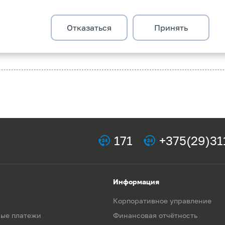
ниях РУП «Белпочта» и банкоматах банка
.
Отказаться
Принять
те
или по номеру
171
.
171
+375(29)31
Информация
Корпоративное управление
ые платежи
Финансовая отчётность