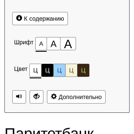
К содержанию
А
Шрифт
А
А
Цвет
Ц
Ц
Ц
Ц
Ц
Дополнительно
Паритетбанк