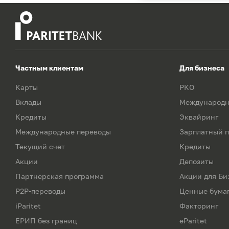
Частным клиентам
Для бизнеса
Карты
РКО
Вклады
Международн
Кредиты
Эквайринг
Международные переводы
Зарплатный п
Текущий счет
Кредиты
Акции
Депозиты
Партнерская программа
Акции для Би
P2P-переводы
Ценные бума
iParitet
Факторинг
ЕРИП без границ
eParitet