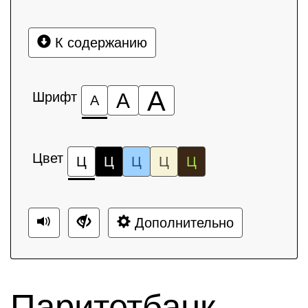
К содержанию
А
Шрифт
А
А
Цвет
Ц
Ц
Ц
Ц
Ц
Дополнительно
Паритетбанк