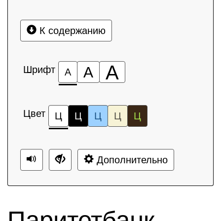
К содержанию
А
Шрифт
А
А
Цвет
Ц
Ц
Ц
Ц
Ц
Дополнительно
Паритетбанк