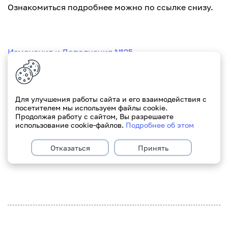
Ознакомиться подробнее можно по ссылке снизу.
Изменения и Дополнения №25
Для улучшения работы сайта и его взаимодействия с
посетителем мы используем файлы cookie.
Продолжая работу с сайтом, Вы разрешаете
*Изменения и Дополнения утверждены протоколом
использование cookie-файлов.
Подробнее об этом
Комитета по развитию бизнеса №5 от 10.02.2022
Отказаться
Принять
С уважением, Paritetbank.