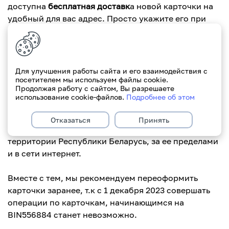
доступна
бесплатная доставк
а новой карточки на
удобный для вас адрес. Просто укажите его при
оформлении перевыпуска в iParitet, и наша
команда обеспечит доставку без дополнительной
платы. Мы хотим сделать этот процесс
максимально удобным для вас.
Для улучшения работы сайта и его взаимодействия с
посетителем мы используем файлы cookie.
Продолжая работу с сайтом, Вы разрешаете
Обращаем внимание, что до 1 декабря 2023
использование cookie-файлов.
Подробнее об этом
карточки Mastercard Paritetbank, начинающиеся на
номер 556884 продолжат работать без изменений.
Отказаться
Принять
Вы можете, как и раньше, совершать покупки на
территории Республики Беларусь, за ее пределами
и в сети интернет.
Вместе с тем, мы рекомендуем переоформить
карточки заранее, т.к с 1 декабря 2023 совершать
операции по карточкам, начинающимся на
BIN556884 станет невозможно.