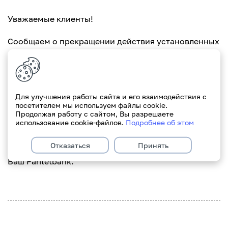
Уважаемые клиенты!
Сообщаем о прекращении действия установленных
ранее ограничений на максимальную сумму выдачи
наличных денежных средств в долларах США и
евро с текущих (расчетных) банковских счетов
физических лиц (в том числе текущих (расчетных)
Для улучшения работы сайта и его взаимодействия с
банковских счетов, доступ к которым
посетителем мы используем файлы cookie.
Продолжая работу с сайтом, Вы разрешаете
обеспечивается при использовании банковских
использование cookie-файлов.
Подробнее об этом
платежных карточек). Изменения вступают в силу с
24.03.2023.
Отказаться
Принять
Ваш Paritetbank.