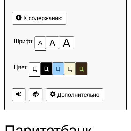
К содержанию
А
Шрифт
А
А
Цвет
Ц
Ц
Ц
Ц
Ц
Дополнительно
Паритетбанк