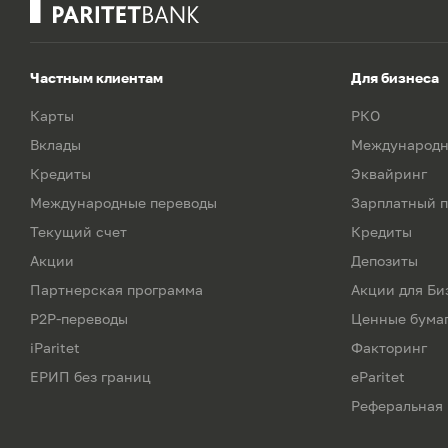
Частным клиентам
Для бизнеса
Карты
РКО
Вклады
Международн
Кредиты
Эквайринг
Международные переводы
Зарплатный п
Текущий счет
Кредиты
Акции
Депозиты
Партнерская программа
Акции для Би
P2P-переводы
Ценные бума
iParitet
Факторинг
ЕРИП без границ
eParitet
Реферальная