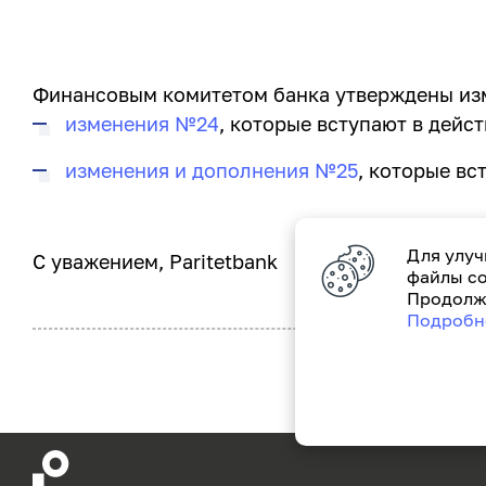
Финансовым комитетом банка утверждены изм
изменения №2
4
, которые вступают в дейст
изменения и дополнения №
2
5
, которые вс
Для улуч
С уважением, Paritetbank
файлы co
Продолжа
Подробн