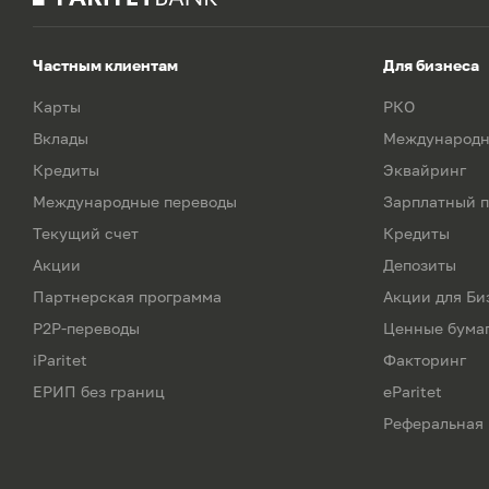
Частным клиентам
Для бизнеса
Карты
РКО
Вклады
Международн
Кредиты
Эквайринг
Международные переводы
Зарплатный п
Текущий счет
Кредиты
Акции
Депозиты
Партнерская программа
Акции для Би
P2P-переводы
Ценные бума
iParitet
Факторинг
ЕРИП без границ
eParitet
Реферальная