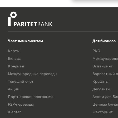
Частным клиентам
Для бизнеса
Карты
РКО
Вклады
Международн
Кредиты
Эквайринг
Международные переводы
Зарплатный п
Текущий счет
Кредиты
Акции
Депозиты
Партнерская программа
Акции для Би
P2P-переводы
Ценные бума
iParitet
Факторинг