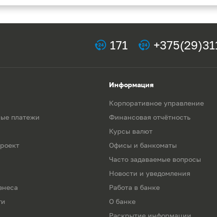
171
+375(29)31
Информация
Корпоративное управление
ые платежи
Финансовая отчётность
Курсы валют
роект
Офисы и банкоматы
Часто задаваемые вопросы
Новости и уведомления
знеса
Работа в банке
ги
О банке
Раскрытие информации