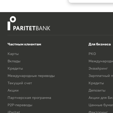
Частным клиентам
Для бизнеса
Карты
РКО
Вклады
Международн
Кредиты
Эквайринг
Международные переводы
Зарплатный п
Текущий счет
Кредиты
Акции
Депозиты
Партнерская программа
Акции для Би
P2P-переводы
Ценные бума
iParitet
Факторинг