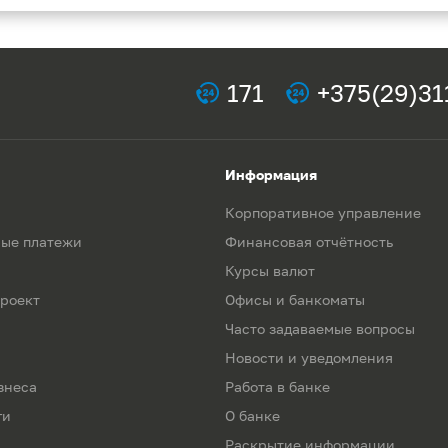
171
+375(29)31
Информация
Корпоративное управление
ые платежи
Финансовая отчётность
Курсы валют
роект
Офисы и банкоматы
Часто задаваемые вопросы
Новости и уведомления
знеса
Работа в банке
ги
О банке
Раскрытие информации