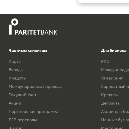
Частным клиентам
Для бизнеса
Карты
РКО
Вклады
Международн
Кредиты
Эквайринг
Международные переводы
Зарплатный п
Текущий счет
Кредиты
Акции
Депозиты
Партнерская программа
Акции для Би
P2P-переводы
Ценные бума
iParitet
Факторинг