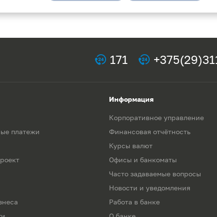
171
+375(29)31
Информация
Корпоративное управление
ые платежи
Финансовая отчётность
Курсы валют
роект
Офисы и банкоматы
Часто задаваемые вопросы
Новости и уведомления
знеса
Работа в банке
ги
О банке