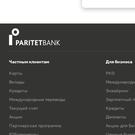
Частным клиентам
Для бизнеса
Карты
РКО
Вклады
Международн
Кредиты
Эквайринг
Международные переводы
Зарплатный п
Текущий счет
Кредиты
Акции
Депозиты
Партнерская программа
Акции для Би
P2P-переводы
Ценные бума