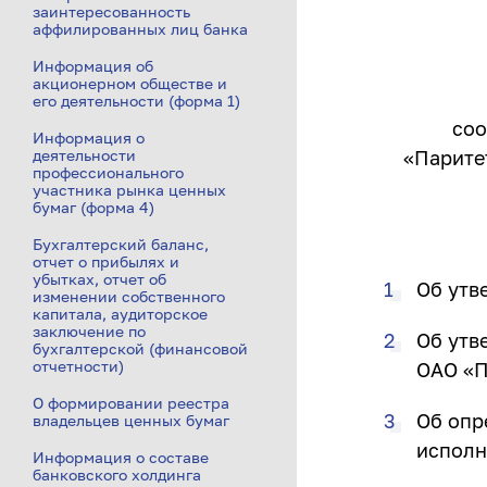
заинтересованность
аффилированных лиц банка
Информация об
акционерном обществе и
его деятельности (форма 1)
соо
Информация о
деятельности
«Парите
профессионального
участника рынка ценных
бумаг (форма 4)
Бухгалтерский баланс,
отчет о прибылях и
убытках, отчет об
Об утв
изменении собственного
капитала, аудиторское
заключение по
Об утв
бухгалтерской (финансовой
отчетности)
ОАО «П
О формировании реестра
Об опр
владельцев ценных бумаг
исполн
Информация о составе
банковского холдинга