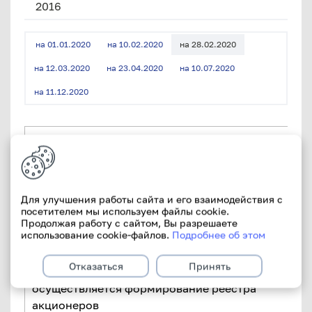
2016
на 01.01.2020
на 10.02.2020
на 28.02.2020
на 12.03.2020
на 23.04.2020
на 10.07.2020
на 11.12.2020
Полное наименование акционерного
общества
Местонахождение акционерного общества
Для улучшения работы сайта и его взаимодействия с
посетителем мы используем файлы cookie.
Продолжая работу с сайтом, Вы разрешаете
использование cookie-файлов.
Подробнее об этом
Наименование уполномоченного органа
акционерного общества и дата принятия им
Отказаться
Принять
решения, в соответствии с которым
осуществляется формирование реестра
акционеров