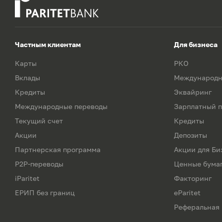
Частным клиентам
Для бизнеса
Карты
РКО
Вклады
Международн
Кредиты
Эквайринг
Международные переводы
Зарплатный п
Текущий счет
Кредиты
Акции
Депозиты
Партнерская программа
Акции для Би
P2P-переводы
Ценные бума
iParitet
Факторинг
ЕРИП без границ
eParitet
Реферальная