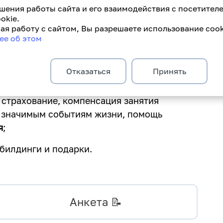
шения работы сайта и его взаимодействия с посетител
ту
: фиксированный оклад (мы договоримся
okie.
я работу с сайтом, Вы разрешаете использование cook
ая зависит от твоей активности;
ее об этом
ст у нас напрямую связан с твоими
ально или горизонтально в выбранном
Отказаться
Принять
 страхование, компенсация занятия
м значимым событиям жизни, помощь
я
;
мбилдинги и подарки.
Анкета 📝