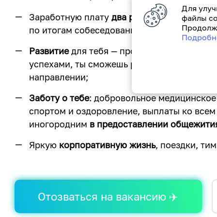
Для улуч
Заработную плату
два раза в месяц на кар
файлы co
Продолжа
по итогам собеседования) + премия, котор
Подробн
Развитие
для тебя — профессиональный ро
успехами, ты сможешь развиваться вертик
направлении;
Заботу о тебе
: добровольное медицинское
спортом и оздоровление, выплаты ко все
иногородним
в предоставлении общежити
Яркую
корпоративную жизнь
, поездки, ти
Отозваться на вакансию ✈️