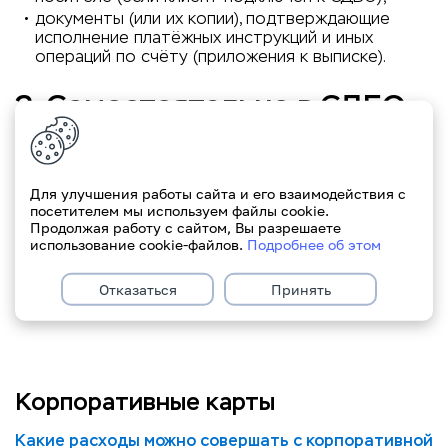
документы (или их копии), подтверждающие
исполнение платёжных инструкций и иных
операций по счёту (приложения к выписке).
2. Самостоятельно в СДБО
ЮЛ (eParitet)
Клиент может получить выписку в электронном
Для улучшения работы сайта и его взаимодействия с
виде:
посетителем мы используем файлы cookie.
Продолжая работу с сайтом, Вы разрешаете
использование cookie-файлов.
Подробнее об этом
выбрать нужную корпоративную карту в
Интернет-банкинге или Мобильном банке
eParitet;
Отказаться
Принять
нажать кнопку «Мини-выписка».
Корпоративные карты
Какие расходы можно совершать с корпоративной