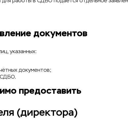
 для работы в СДБО подается отдельное заявлен
авление документов
иц, указанных:
счётных документов;
 СДБО.
имо предоставить
еля (директора)