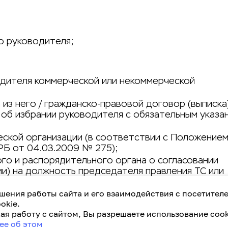
о руководителя;
одителя коммерческой или некоммерческой
из него / гражданско-правовой договор (выписка)
 об избрании руководителя с обязательным указа
ской организации (в соответствии с Положением
Б от 04.03.2009 № 275);
го и распорядительного органа о согласовании
ии) на должность председателя правления ТС или
шения работы сайта и его взаимодействия с посетител
а / главного бухгалтера
okie.
я работу с сайтом, Вы разрешаете использование cook
ее об этом