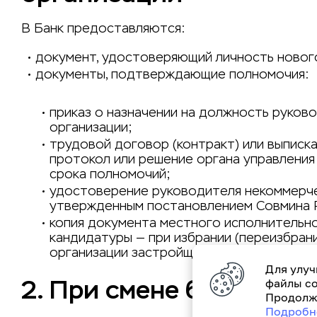
В Банк предоставляются:
документ, удостоверяющий личность новог
документы, подтверждающие полномочия:
приказ о назначении на должность руков
организации;
трудовой договор (контракт) или выписка 
протокол или решение органа управления
срока полномочий;
удостоверение руководителя некоммерче
утвержденным постановлением Совмина Р
копия документа местного исполнительно
кандидатуры — при избрании (переизбран
организации застройщиков.
Для улуч
2. При смене бухгалтер
файлы co
Продолжа
Подробн