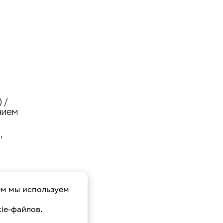
 /
нием
,
ем мы используем
ie-файлов.