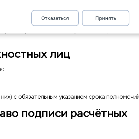
Отказаться
Принять
ку из них) с обязательным указанием срока
жностных лиц
я:
 них) с обязательным указанием срока полномочий
раво подписи расчётных