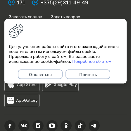
171
+375(29)311-49-49
Заказать звонок
Задать вопрос
Частным клиентам
Для бизнеса
Для улучшения работы сайта и его взаимодействия с
посетителем мы используем файлы cookie.
Информация
Продолжая работу с сайтом, Вы разрешаете
использование cookie-файлов.
Подробнее об этом
Скачать приложение
Отказаться
Принять
App Store
Google Play
AppGallery