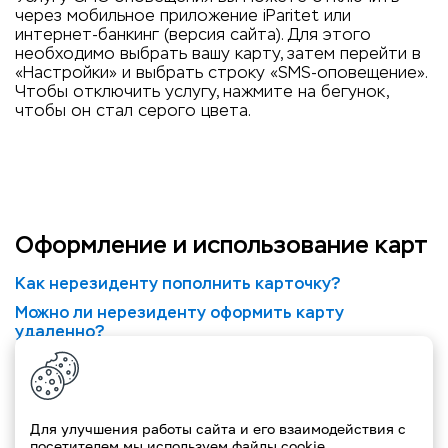
через мобильное приложение iParitet или
интернет-банкинг (версия сайта). Для этого
необходимо выбрать вашу карту, затем перейти в
«Настройки» и выбрать строку «SMS-оповещение».
Чтобы отключить услугу, нажмите на бегунок,
чтобы он стал серого цвета.
Оформление и использование карт
Как нерезиденту пополнить карточку?
Можно ли нерезиденту оформить карту
удаленно?
Можно ли снять валюту с карты другого банка?
Как можно отслеживать операции по карточке?
Что такое неурегулированный остаток
Для улучшения работы сайта и его взаимодействия с
задолженности (технический овердрафт)?
посетителем мы используем файлы cookie.