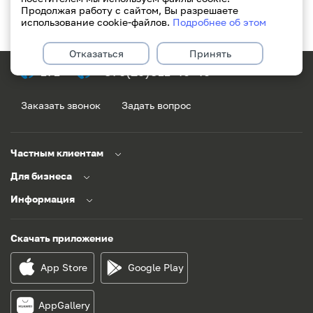
Продолжая работу с сайтом, Вы разрешаете
Показать ещё
использование cookie-файлов.
Подробнее об этом
Отказаться
Принять
171
+375(29)311-49-49
Заказать звонок
Задать вопрос
Частным клиентам
Для бизнеса
Информация
Скачать приложение
App Store
Google Play
AppGallery