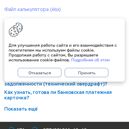
Файл к
алькулятора (xlsx)
Оформление и использование карт
Для улучшения работы сайта и его взаимодействия с
Можно ли нерезиденту оформить карту
посетителем мы используем файлы cookie.
удаленно?
Продолжая работу с сайтом, Вы разрешаете
использование cookie-файлов.
Подробнее об этом
Можно ли снять валюту с карты другого банка?
Как можно отслеживать операции по карточке?
Отказаться
Принять
Что такое неурегулированный остаток
задолженности (технический овердрафт)?
Как узнать, готова ли банковская платежная
карточка?
Показать ещё