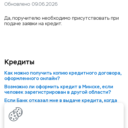
Обновлено 09.06.2026
Да, поручителю необходимо присутствовать при
подаче заявки на кредит.
Кредиты
Как можно получить копию кредитного договора,
оформленного онлайн?
Возможно ли оформить кредит в Минске, если
человек зарегистрирован в другой области?
Если Банк отказал мне в выдаче кредита, когда
можно повторно подать заявку?
В какие сроки Банк принимает решение о выдаче
кредита?
Какие документы нужны для оформления