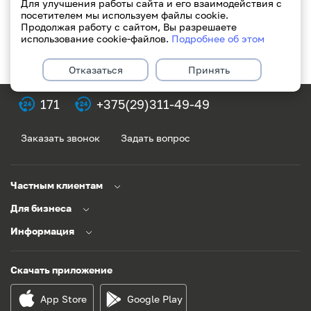
Для улучшения работы сайта и его взаимодействия с
потребительского кредита для индивидуальных
посетителем мы используем файлы cookie.
предпринимателей (ИП)?
Продолжая работу с сайтом, Вы разрешаете
использование cookie-файлов.
Подробнее об этом
Показать ещё
Отказаться
Принять
171
+375(29)311-49-49
Заказать звонок
Задать вопрос
Частным клиентам
Для бизнеса
Информация
Скачать приложение
App Store
Google Play