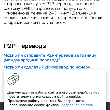
отправленные путем P2P-перевода или через
систему ЕРИП, направляются получателю
мгновенно (в течение 2—3 минут). Дальнейшие
сроки зачисления зависят от времени обработки
операции банком-получателем.
P2P-переводы
Можно ли отправить P2P-перевод за границу
(международный перевод)?
Можно ли сделать P2P-перевод по номеру
телефона?
Каковы лимиты и ограничения на переводы с
карты на карту?
Какая комиссия взимается за P2P-переводы?
Для улучшения работы сайта и его взаимодействия с
посетителем мы используем файлы cookie.
Продолжая работу с сайтом, Вы разрешаете
использование cookie-файлов.
Подробнее об этом
171
+375(29)311-49-49