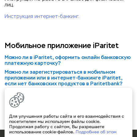
лиц.
Инструкция интернет-банкинг.
Мобильное приложение iParitet
Можно ли в iParitet, оформить онлайн банковскую
платежную карточку?
Можно ли зарегистрироваться в мобильном
приложении или в интернет-банкинге iParitet,
если нет банковских продуктов в Paritetbank?
Как перенести сохраненные платежи из старого
мобильного банкинга?
Есть ли проблемы с приложением?
Можно ли купить валюту в приложении?
Для улучшения работы сайта и его взаимодействия с
посетителем мы используем файлы cookie.
Продолжая работу с сайтом, Вы разрешаете
использование cookie-файлов.
Подробнее об этом