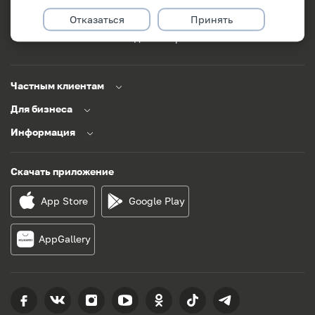
171
+375(29)311-49-49
Отказаться
Принять
Заказать звонок
Задать вопрос
Частным клиентам
Для бизнеса
Информация
Скачать приложение
App Store
Google Play
AppGallery