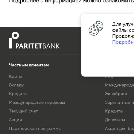
Подробнее с информацией можно ознакомит
Для улуч
файлы co
Продолжа
Подробн
Частным клиентам
Для бизнеса
Карты
РКО
Вклады
Международн
Кредиты
Эквайринг
Международные переводы
Зарплатный п
Текущий счет
Кредиты
Акции
Депозиты
Партнерская программа
Акции для Би