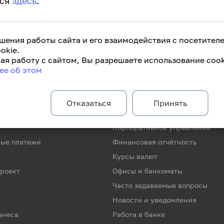
ься
здесь
.
шения работы сайта и его взаимодействия с посетител
okie.
я работу с сайтом, Вы разрешаете использование cook
171
+375(29)31
ее об этом
Отказаться
Принять
Информация
Корпоративное управление
ые платежи
Финансовая отчётность
Курсы валют
роект
Офисы и банкоматы
Часто задаваемые вопросы
Новости и уведомления
знеса
Работа в банке