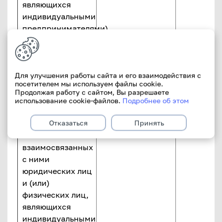
являющихся
индивидуальными
предпринимателями)
и
взаимосвязанных
с ними лиц и
инсайдеров-
Для улучшения работы сайта и его взаимодействия с
посетителем мы используем файлы cookie.
физических лиц
50,0%
0.0% НК
Продолжая работу с сайтом, Вы разрешаете
(кроме
использование cookie-файлов.
Подробнее об этом
индивидуальных
предпринимателей)
Отказаться
Принять
и
взаимосвязанных
с ними
юридических лиц
и (или)
физических лиц,
являющихся
индивидуальными