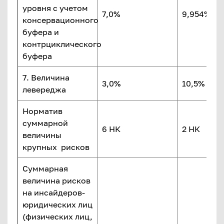
уровня с учетом
7,0%
9,954%
консервационного
буфера и
контрциклического
буфера
7. Величина
3,0%
10,5%
левереджа
Норматив
суммарной
6 НК
2 НК
величины
крупных рисков
Суммарная
величина рисков
на инсайдеров-
юридических лиц
(физических лиц,