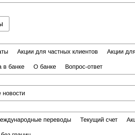
ы
аты
Акции для частных клиентов
Акции дл
а в банке
О банке
Вопрос-ответ
е новости
еждународные переводы
Текущий счет
Ак
без границ