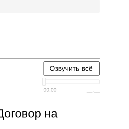
Озвучить всё
00:00
__:__
Договор на