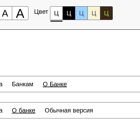
А
А
Цвет
Ц
Ц
Ц
Ц
Ц
а
Банкам
О Банке
а
О банке
Обычная версия