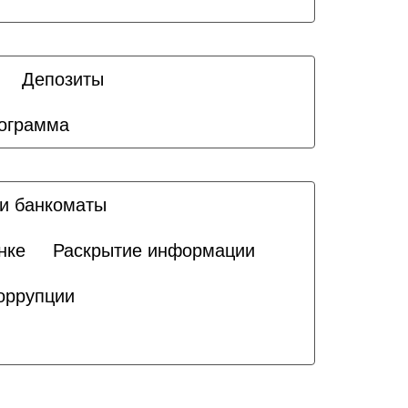
Депозиты
ограмма
и банкоматы
нке
Раскрытие информации
оррупции