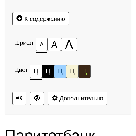
К содержанию
А
Шрифт
А
А
Цвет
Ц
Ц
Ц
Ц
Ц
Дополнительно
Паритетбанк